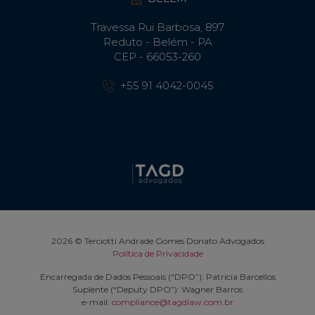
Travessa Rui Barbosa, 897
Reduto - Belém - PA
CEP - 66053-260
+55 91 4042-0045
2026 © Terciotti Andrade Gomes Donato Advogados
Política de Privacidade
Encarregada de Dados Pessoais (“DPO”): Patricia Barcellos
Suplente (“Deputy DPO”): Wagner Barros
e-mail:
compliance@tagdlaw.com.br