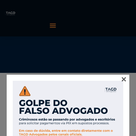
×
15/06/2026
TAGD Advogados
STJ adia decisão
sobre limite de