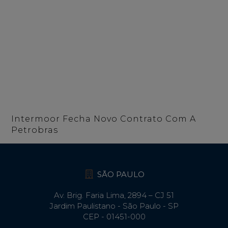
Intermoor Fecha Novo Contrato Com A
Petrobras
SÃO PAULO
Av. Brig. Faria Lima, 2894 – CJ 51
Jardim Paulistano - São Paulo - SP
CEP - 01451-000