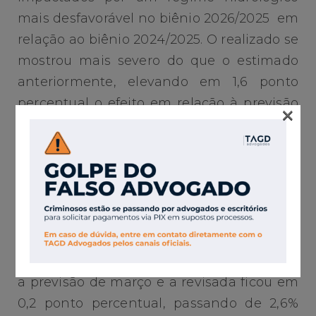
mais desfavorável no biênio 2026/2025 em
relação ao biênio 2024/2025. O realizado se
mostrou mais severo do que o estimado
anteriormente, elevando em 1,6 ponto
percentual o efeito em relação à previsão
×
de março.
Também houve ajuste na CVA Encargos. A
Aneel aponta efeito positivo associado ao
aumento da CDE-Uso em 2026 e à
diferença entre o montante preliminar de
2025, ainda em fase de consulta pública à
época, e sua versão final. A diferença entre
a previsão de março e a revisada ficou em
0,2 ponto percentual, passando de 2,6%