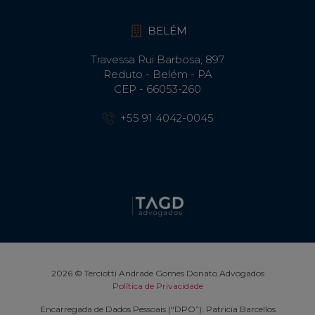
BELÉM
Travessa Rui Barbosa, 897
Reduto - Belém - PA
CEP - 66053-260
+55 91 4042-0045
2026 © Terciotti Andrade Gomes Donato Advogados
Política de Privacidade
Encarregada de Dados Pessoais (“DPO”): Patricia Barcellos