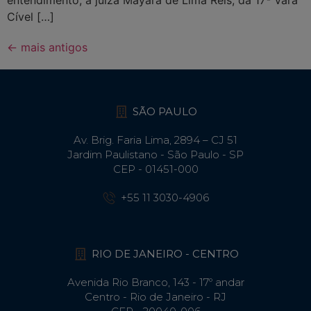
entendimento, a juíza Mayara de Lima Reis, da 17ª Vara
Cível […]
←
mais antigos
SÃO PAULO
Av. Brig. Faria Lima, 2894 – CJ 51
Jardim Paulistano - São Paulo - SP
CEP - 01451-000
+55 11 3030-4906
RIO DE JANEIRO - CENTRO
Avenida Rio Branco, 143 - 17º andar
Centro - Rio de Janeiro - RJ