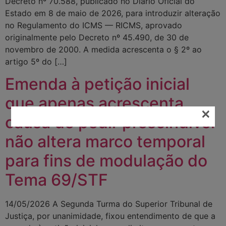
Decreto nº 70.588, publicado no Diário Oficial do
Estado em 8 de maio de 2026, para introduzir alteração
no Regulamento do ICMS — RICMS, aprovado
originalmente pelo Decreto nº 45.490, de 30 de
novembro de 2000. A medida acrescenta o § 2º ao
artigo 5º do […]
Emenda à petição inicial
que apenas acrescenta
×
causa de pedir prescindível
não altera marco temporal
para fins de modulação do
Tema 69/STF
14/05/2026 A Segunda Turma do Superior Tribunal de
Justiça, por unanimidade, fixou entendimento de que a