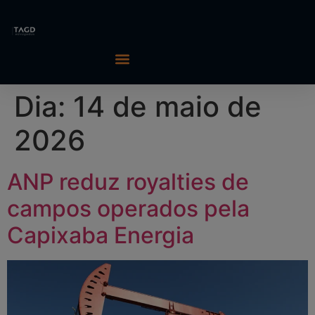
Dia:
14 de maio de
2026
ANP reduz royalties de
campos operados pela
Capixaba Energia