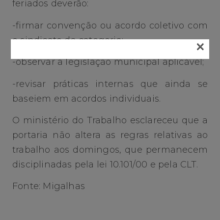
feriados deverão:
-firmar convenção ou acordo coletivo com
o sindicato da categoria;
×
-observar a legislação municipal aplicável;
-revisar práticas internas que ainda se
baseiem em acordos individuais.
O ministério do Trabalho esclareceu que a
portaria não altera as regras relativas ao
trabalho aos domingos, que permanecem
disciplinadas pela lei 10.101/00 e pela CLT.
Fonte: Migalhas