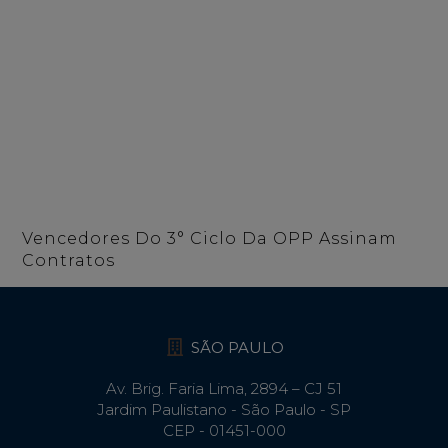
Vencedores Do 3° Ciclo Da OPP Assinam
Contratos
SÃO PAULO
Av. Brig. Faria Lima, 2894 – CJ 51
Jardim Paulistano - São Paulo - SP
CEP - 01451-000