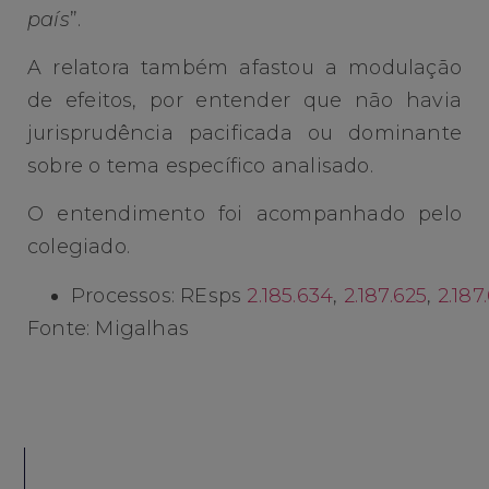
país
”.
A relatora também afastou a modulação
de efeitos, por entender que não havia
jurisprudência pacificada ou dominante
sobre o tema específico analisado.
O entendimento foi acompanhado pelo
colegiado.
Processos: REsps
2.185.634
,
2.187.625
,
2.187
Fonte: Migalhas