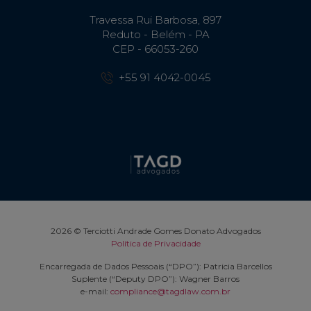
Travessa Rui Barbosa, 897
Reduto - Belém - PA
CEP - 66053-260
+55 91 4042-0045
2026 © Terciotti Andrade Gomes Donato Advogados
Política de Privacidade
Encarregada de Dados Pessoais (“DPO”): Patricia Barcellos
Suplente (“Deputy DPO”): Wagner Barros
e-mail:
compliance@tagdlaw.com.br