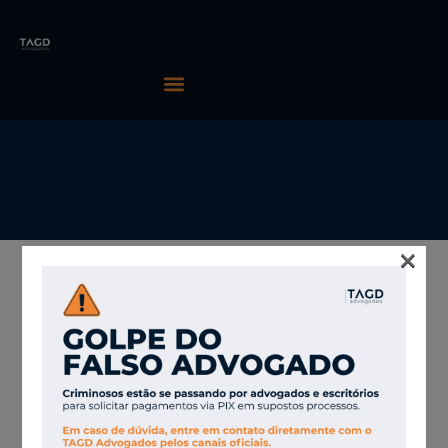
×
11/02/2026
TAGD Advogados
STJ: Fim do teto do
Sistema S se