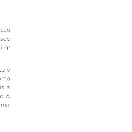
nção
esde
i nº
ca é
como
as à
o. A
inar