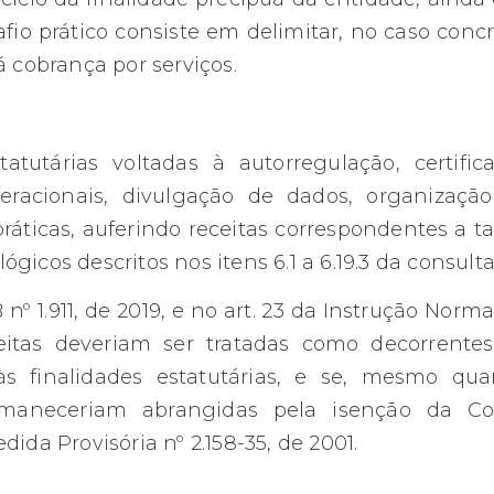
fio prático consiste em delimitar, no caso concr
 cobrança por serviços.
tutárias voltadas à autorregulação, certific
peracionais, divulgação de dados, organizaçã
ráticas, auferindo receitas correspondentes a ta
gicos descritos nos itens 6.1 a 6.19.3 da consulta
º 1.911, de 2019, e no art. 23 da Instrução Norma
ceitas deveriam ser tratadas como decorrente
 às finalidades estatutárias, e se, mesmo qu
ermaneceriam abrangidas pela isenção da Co
Medida Provisória nº 2.158-35, de 2001.