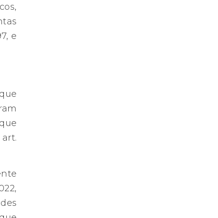
cos,
ntas
7, e
 que
oram
 que
art.
ente
022,
ades
 que