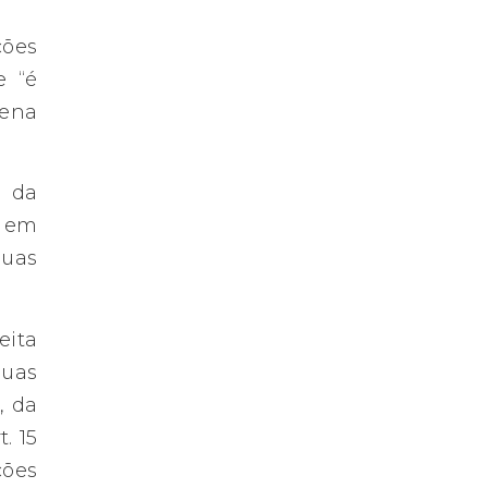
ções
e “é
pena
s da
s em
suas
eita
puas
, da
. 15
ções