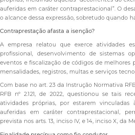
auferidas em caráter contraprestacional”. O desa
o alcance dessa expressão, sobretudo quando há
Contraprestação afasta a isenção?
A empresa relatou que exerce atividades esta
profissional, desenvolvimento de sistemas o
eventos e fiscalização de códigos de melhores p
mensalidades, registros, multas e serviços tecnoló
Com base no art. 23 da Instrução Normativa RFB n
RFB nº 2.121, de 2022, questionou se tais re
atividades próprias, por estarem vinculadas
auferidas em caráter contraprestacional, p
prevista nos arts. 13, inciso IV, e 14, inciso X, da 
Finalidade precípua como fio condutor