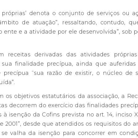
s próprias’ denota o conjunto de serviços ou a
mbito de atuação”, ressaltando, contudo, qu
o ente e a atividade por ele desenvolvida”, sob 
 receitas derivadas das atividades própria
 sua finalidade precípua, ainda que auferida
e precípua “sua razão de existir, o núcleo de 
uída”.
 os objetivos estatutários da associação, a Rec
itas decorrem do exercício das finalidades precí
 à isenção da Cofins prevista no art. 14, inciso X
e 2001”, desde que atendidos os requisitos do art
o se valha da isenção para concorrer em condi