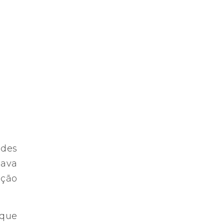
ades
nava
nção
 que