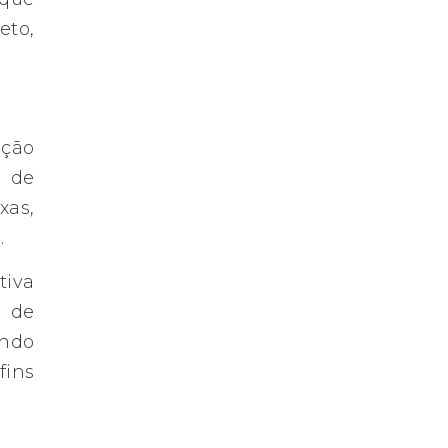
eto,
ação
o de
xas,
.
tiva
s de
ando
fins