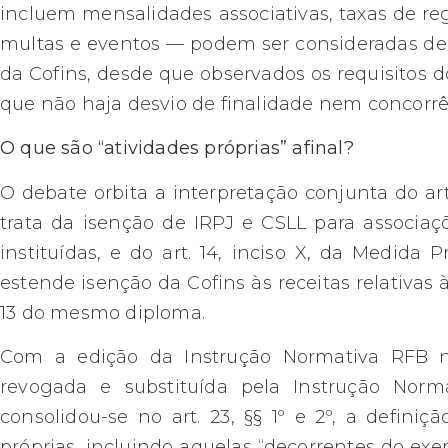
incluem mensalidades associativas, taxas de regis
multas e eventos — podem ser consideradas deco
da Cofins, desde que observados os requisitos do 
que não haja desvio de finalidade nem concorrê
O que são “atividades próprias” afinal?
O debate orbita a interpretação conjunta do art
trata da isenção de IRPJ e CSLL para associaç
instituídas, e do art. 14, inciso X, da Medida 
estende isenção da Cofins às receitas relativas à
13 do mesmo diploma.
Com a edição da Instrução Normativa RFB nº 
revogada e substituída pela Instrução Norm
consolidou-se no art. 23, §§ 1º e 2º, a defini
próprias, incluindo aquelas “decorrentes do exe