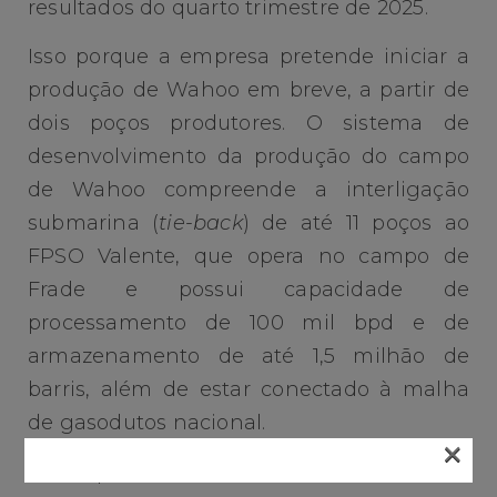
resultados do quarto trimestre de 2025.
Isso porque a empresa pretende iniciar a
produção de Wahoo em breve, a partir de
dois poços produtores. O sistema de
desenvolvimento da produção do campo
de Wahoo compreende a interligação
submarina (
tie-back
) de até 11 poços ao
FPSO Valente, que opera no campo de
Frade e possui capacidade de
processamento de 100 mil bpd e de
armazenamento de até 1,5 milhão de
barris, além de estar conectado à malha
de gasodutos nacional.
×
O campo de Frade está situado em lâmina