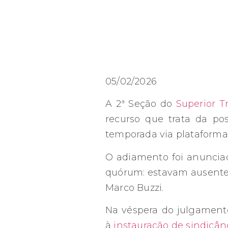
05/02/2026
A 2ª Seção do
Superior T
recurso que trata da po
temporada via plataforma
O adiamento foi anunciad
quórum: estavam ausentes
Marco Buzzi.
Na véspera do julgamento
à
instauração de sindicân