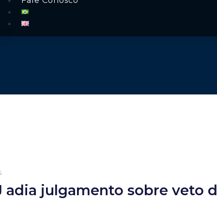
Fale Conosco
s
 adia julgamento sobre veto 