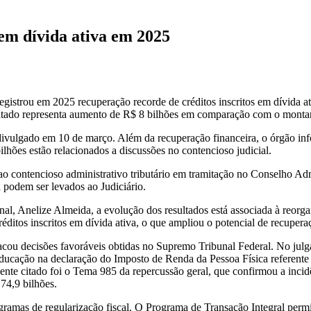
em dívida ativa em 2025
istrou em 2025 recuperação recorde de créditos inscritos em dívida 
ltado representa aumento de R$ 8 bilhões em comparação com o montant
vulgado em 10 de março. Além da recuperação financeira, o órgão inf
ilhões estão relacionados a discussões no contencioso judicial.
e ao contencioso administrativo tributário em tramitação no Conselho Ad
 podem ser levados ao Judiciário.
al, Anelize Almeida, a evolução dos resultados está associada à reorga
éditos inscritos em dívida ativa, o que ampliou o potencial de recupera
stacou decisões favoráveis obtidas no Supremo Tribunal Federal. No ju
educação na declaração do Imposto de Renda da Pessoa Física referent
te citado foi o Tema 985 da repercussão geral, que confirmou a incidê
74,9 bilhões.
ramas de regularização fiscal. O Programa de Transação Integral permi