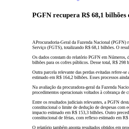
PGFN recupera R$ 68,1 bilhões 
AProcuradoria-Geral da Fazenda Nacional (PGFN) reg
Serviço (FGTS), totalizando R$ 68,1 bilhões. O resu
Os dados constam do relatório PGFN em Números, di
bilhões para os cofres públicos. Desse total, R$ 298 b
Outra parcela relevante das perdas evitadas refere-s
estimado em R$ 164,2 bilhões. Esses processos ainda
Na avaliação da procuradora-geral da Fazenda Nacion
procedimentos operacionais voltados à cobrança de cr
Entre os resultados judiciais relevantes, a PGFN de
constitucional o limite de dedução de despesas com 
impacto estimado em R$ 153,3 bilhões. Outro preceden
constitucional de férias, com reflexo estimado em R$ 
O relatório também aponta resultados obtidos em prog