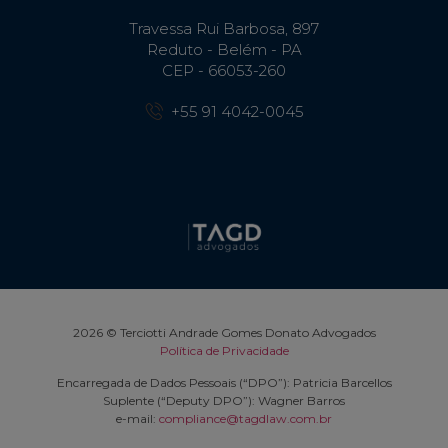
Travessa Rui Barbosa, 897
Reduto - Belém - PA
CEP - 66053-260
+55 91 4042-0045
2026 © Terciotti Andrade Gomes Donato Advogados
Política de Privacidade
Encarregada de Dados Pessoais (“DPO”): Patricia Barcellos
Suplente (“Deputy DPO”): Wagner Barros
e-mail:
compliance@tagdlaw.com.br