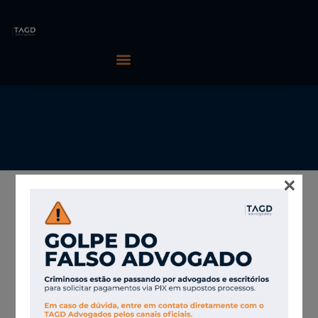
×
25/02/2026
TAGD Advogados
ONS e CCEE abrem
consulta pública