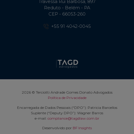
Travessa Rui Barbosa, 897
Reduto - Belém - PA
CEP - 66053-260
+55 91 4042-0045
2026 © Terciotti Andrade Gomes Donato Advogados
Política de Privacidade
Encarregada de Dados Pessoais (“DPO”): Patricia Barcellos
Suplente (“Deputy DPO”): Wagner Barros
e-mail:
compliance@tagdlaw.com.br
Desenvolvido por
BF Insights