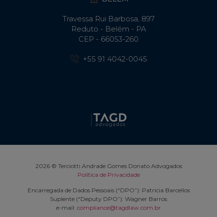
Travessa Rui Barbosa, 897
Reduto - Belém - PA
CEP - 66053-260
+55 91 4042-0045
2026 © Terciotti Andrade Gomes Donato Advogados
Política de Privacidade
Encarregada de Dados Pessoais (“DPO”): Patricia Barcellos
Suplente (“Deputy DPO”): Wagner Barros
e-mail:
compliance@tagdlaw.com.br