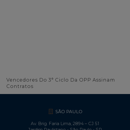
Vencedores Do 3° Ciclo Da OPP Assinam
Contratos
SÃO PAULO
Av. Brig. Faria Lima, 2894 – CJ 51
Jardim Paulistano - São Paulo - SP