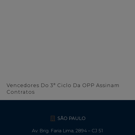
Vencedores Do 3° Ciclo Da OPP Assinam
Contratos
SÃO PAULO
Av. Brig. Faria Lima, 2894 – CJ 51