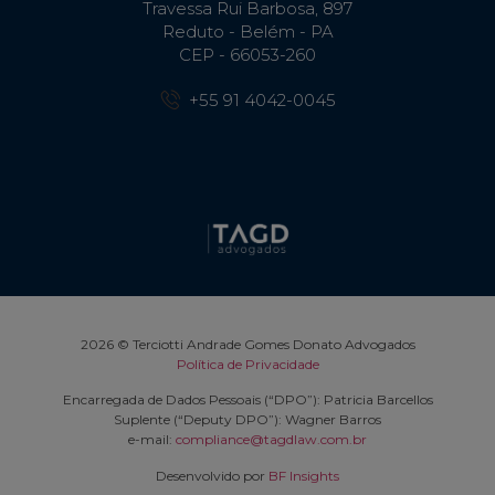
Travessa Rui Barbosa, 897
Reduto - Belém - PA
CEP - 66053-260
+55 91 4042-0045
2026 © Terciotti Andrade Gomes Donato Advogados
Política de Privacidade
Encarregada de Dados Pessoais (“DPO”): Patricia Barcellos
Suplente (“Deputy DPO”): Wagner Barros
e-mail:
compliance@tagdlaw.com.br
Desenvolvido por
BF Insights