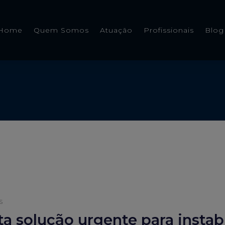
Home
Quem Somos
Atuação
Profissionais
Blog
s
a solução urgente para instabi