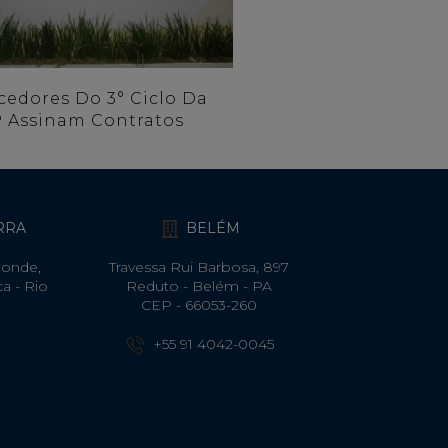
cedores Do 3° Ciclo Da
 Assinam Contratos
ARRA
BELÉM
Monde,
Travessa Rui Barbosa, 897
ca - Rio
Reduto - Belém - PA
CEP - 66053-260
+55 91 4042-0045