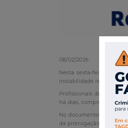
08/02/2026
Nesta sexta-feira (6), a
instabilidade registrada 
Profissionais da contabil
há dias, comprometendo ro
No documento, a Federaçã
da prorrogação dos prazo