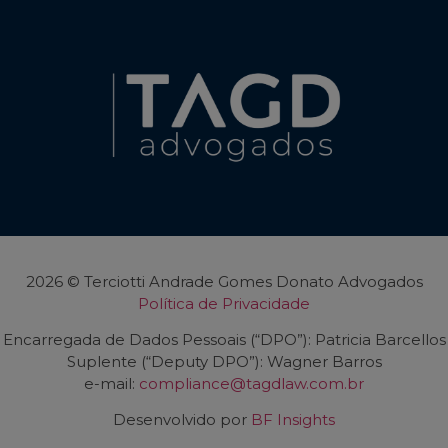
2026 © Terciotti Andrade Gomes Donato Advogados
Política de Privacidade
Encarregada de Dados Pessoais (“DPO”): Patricia Barcellos
Suplente (“Deputy DPO”): Wagner Barros
e-mail:
compliance@tagdlaw.com.br
Desenvolvido por
BF Insights