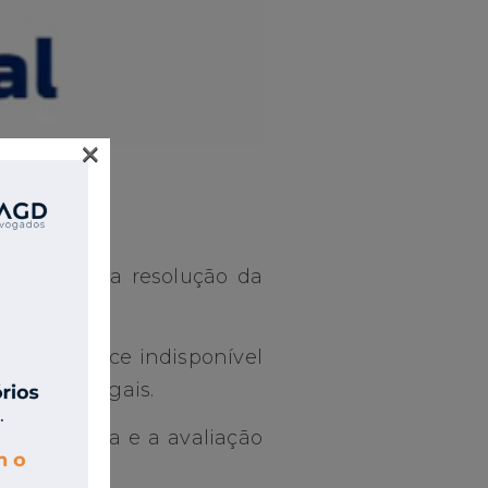
×
olicitando a resolução da
ema permanece indisponível
igações legais.
 do sistema e a avaliação