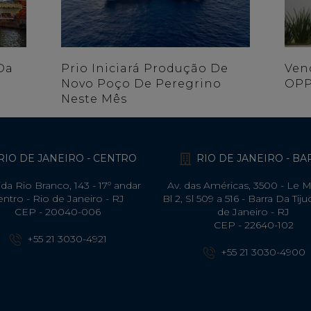
Da
Prio Iniciará Produção De
Ven
Novo Poço De Peregrino
OPP
Neste Mês
RIO DE JANEIRO - CENTRO
RIO DE JANEIRO - B
da Rio Branco, 143 - 17º andar
Av. das Américas, 3500 - Le 
entro - Rio de Janeiro - RJ
Bl 2, Sl 509 a 516 - Barra Da Tiju
CEP - 20040-006
de Janeiro - RJ
CEP - 22640-102​
+55 21 3030-4921
+55 21 3030-4900