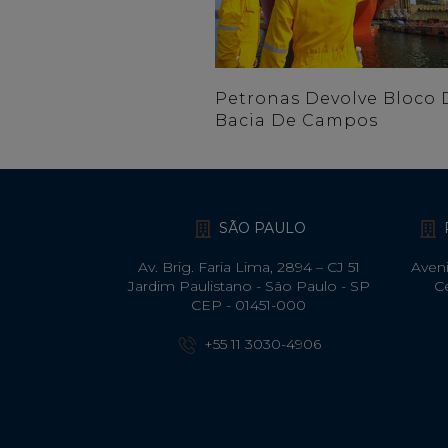
Petronas Devolve Bloco 
Bacia De Campos
SÃO PAULO
Av. Brig. Faria Lima, 2894 – CJ 51
Aveni
Jardim Paulistano - São Paulo - SP
C
CEP - 01451-000
+55 11 3030-4906