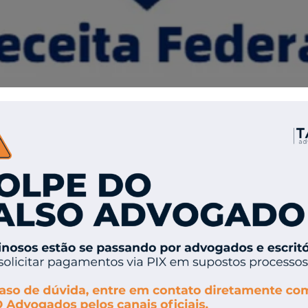
 FENACON encaminhou ofício à Receita Federal s
no e-CAC.
idade de diversas regiões relataram que o sist
tinas fiscais essenciais e o cumprimento de obr
o também solicita a previsão de normalização
s das obrigações impactadas.