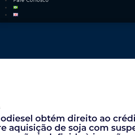
Fale Conosco
s
iodiesel obtém direito ao créd
e aquisição de soja com suspe