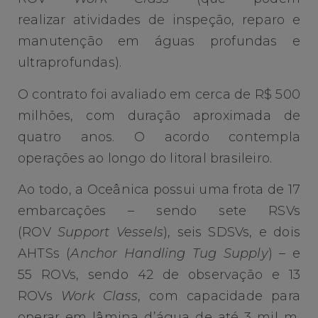
realizar atividades de inspeção, reparo e
manutenção em águas profundas e
ultraprofundas).
O contrato foi avaliado em cerca de R$ 500
milhões, com duração aproximada de
quatro anos. O acordo contempla
operações ao longo do litoral brasileiro.
Ao todo, a Oceânica possui uma frota de 17
embarcações – sendo sete RSVs
(ROV
Support Vessels
), seis SDSVs, e dois
AHTSs (
Anchor Handling Tug Supply
) – e
55 ROVs, sendo 42 de observação e 13
ROVs
Work Class
, com capacidade para
operar em lâmina d’água de até 3 mil m,