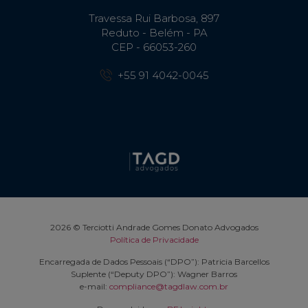
Travessa Rui Barbosa, 897
Reduto - Belém - PA
CEP - 66053-260
+55 91 4042-0045
2026 © Terciotti Andrade Gomes Donato Advogados
Política de Privacidade
Encarregada de Dados Pessoais (“DPO”): Patricia Barcellos
Suplente (“Deputy DPO”): Wagner Barros
e-mail:
compliance@tagdlaw.com.br