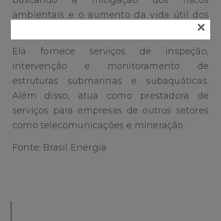
ambientais e o aumento da vida útil dos
×
ativos.
Ela fornece serviços de inspeção,
intervenção e monitoramento de
estruturas submarinas e subaquáticas.
Além disso, atua como prestadora de
serviços para empresas de outros setores
como telecomunicações e mineração.
Fonte: Brasil Energia