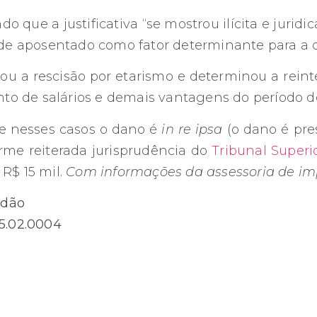
do que a justificativa “se mostrou ilícita e jurid
 de aposentado como fator determinante para a 
mou a rescisão por etarismo e determinou a rein
o de salários e demais vantagens do período d
e nesses casos o dano é
in re ipsa
(o dano é pre
orme reiterada jurisprudência do
Tribunal Superi
R$ 15 mil.
Com informações da assessoria de im
rdão
.5.02.0004