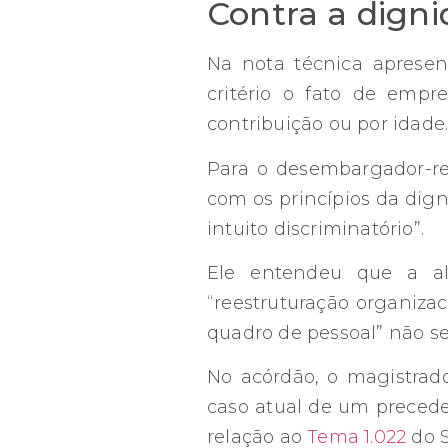
Contra a dign
Na nota técnica apresent
critério o fato de emp
contribuição ou por idade
Para o desembargador-rel
com os princípios da dign
intuito discriminatório”.
Ele entendeu que a a
“reestruturação organiza
quadro de pessoal” não se 
No acórdão, o magistrad
caso atual de um precede
relação ao
Tema 1.022
do S