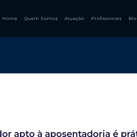
Home
Quem Somos
Atuação
Profissionais
Bl
dor apto à aposentadoria é prá