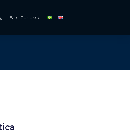
og
Fale Conosco
tica