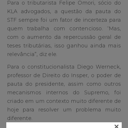
Para o tributarista Felipe Omori, sócio do
KLA advogados, a questão da pauta do
STF sempre foi um fator de incerteza para
quem trabalha com contencioso. “Mas,
com o aumento da repercussão geral de
teses tributárias, isso ganhou ainda mais
relevância”, diz ele.
Para o constitucionalista Diego Werneck,
professor de Direito do Insper, o poder de
pauta do presidente, assim como outros
mecanismos internos do Supremo, foi
criado em um contexto muito diferente de
hoje para resolver um problema muito
diferente.
×