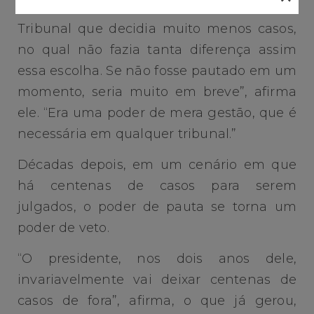
“Em um contexto de décadas atrás, era um
Tribunal que decidia muito menos casos,
no qual não fazia tanta diferença assim
essa escolha. Se não fosse pautado em um
momento, seria muito em breve”, afirma
ele. “Era uma poder de mera gestão, que é
necessária em qualquer tribunal.”
Décadas depois, em um cenário em que
há centenas de casos para serem
julgados, o poder de pauta se torna um
poder de veto.
“O presidente, nos dois anos dele,
invariavelmente vai deixar centenas de
casos de fora”, afirma, o que já gerou,