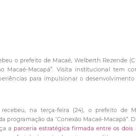
ebeu o prefeito de Macaé, Welberth Rezende (Cid
 Macaé-Macapá”. Visita institucional tem co
xperiências para impulsionar o desenvolviment
recebeu, na terça-feira (24), o prefeito de
io da programação da “Conexão Macaé-Macapá”. De
orça a
parceria estratégica firmada entre os doi