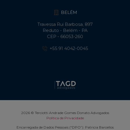
BELÉM
Travessa Rui Barbosa, 897
Reduto - Belém - PA
CEP - 66053-260
+55 91 4042-0045
2026 © Terciotti Andrade Gomes Donato Advogados
Política de Privacidade
Encarregada de Dados Pessoais (“DPO”): Patricia Barcellos