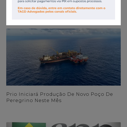
Petronas Devolve Bloco Da Bacia De
Campos
Prio Iniciará Produção De Novo Poço De
Peregrino Neste Mês