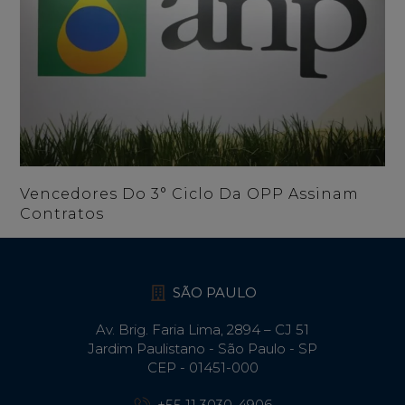
Vencedores Do 3° Ciclo Da OPP Assinam
Contratos
SÃO PAULO
Av. Brig. Faria Lima, 2894 – CJ 51
Jardim Paulistano - São Paulo - SP
CEP - 01451-000
+55 11 3030-4906