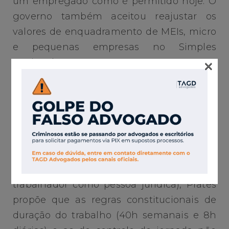
um empregado como é permitido hoje. O
governo também aceitou reajustar os
valores de enquadramento de MEIs, micro
e pequenas empresas no Simples
×
Nacional.
A PEC diz que essas medidas serão
condicionadas à manutenção de níveis de
emprego.
Sem limite
Sob o argumento de que irá desestimular
a “pejotização” (contratação de
trabalhador como pessoa jurídica), Prates
propõe que as regras constitucionais de
duração do trabalho (40h semanais e 8h