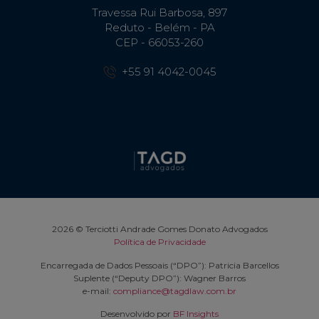
Travessa Rui Barbosa, 897
Reduto - Belém - PA
CEP - 66053-260
+55 91 4042-0045
2026 © Terciotti Andrade Gomes Donato Advogados
Política de Privacidade
Encarregada de Dados Pessoais (“DPO”): Patricia Barcellos
Suplente (“Deputy DPO”): Wagner Barros
e-mail:
compliance@tagdlaw.com.br
Desenvolvido por
BF Insights