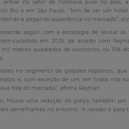
entrar no setor de hotelaria pura no país, af
no Rio e em São Paulo. “Tem de ser um hotel 
ndendo e pegando experiência no mercado”, diz
pretende seguir com a estratégia de revisar os 
i bem-sucedido em 2025, de acordo com Rejm
0 mil metros quadrados de escritórios, ou 13% do
s.
isões no segmento de galpões logísticos, que
tratos e, com exceção de um, em todos nós sub
tava fora do mercado”, afirma Rejman.
o, houve uma redução de preço, também por 
is semelhantes no entorno. “A revisão é para t