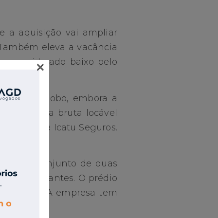
e a aquisição vai ampliar
. Também eleva a vacância
r considerado baixo pelo
×
l”, de O Globo, embora a
dos de área bruta locável
a Enel e a Icatu Seguros.
 Towers, conjunto de duas
s sem ocupantes. O prédio
, em 2025. A empresa tem