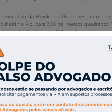
e-executivo da Brookfield Properties, afirma qu
ookfield no Rio, para 300 mil metros quadrados
 na cidade, de 11% para 15%, ainda num patama
385 milhões, de acordo com a coluna “O Capita
 valor. O edifício tem 70,6 mil metros quadra
, por empresas como a Caixa Econômica Federal, 
stantes do prédio.
s vagos da Brookfield no Rio está no Ventura
de, que tem atualmente 20 mil metros quadrado
como cenário do “remake” da novela Vale Tudo
cidade, totalmente ocupados.