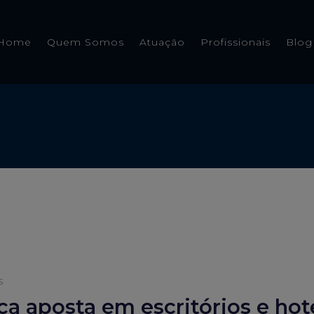
Home
Quem Somos
Atuação
Profissionais
Blog
s
ça aposta em escritórios e hot