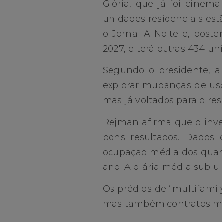
Glória, que já foi cinema
unidades residenciais est
o Jornal A Noite e, post
2027, e terá outras 434 un
Segundo o presidente, a
explorar mudanças de uso
mas já voltados para o resi
Rejman afirma que o inve
bons resultados. Dados
ocupação média dos quart
ano. A diária média subiu 
Os prédios de “multifami
mas também contratos mai