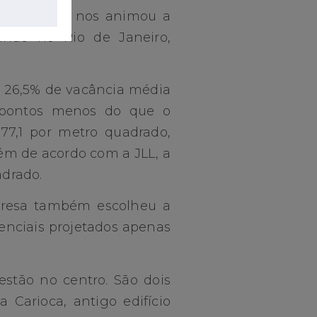
ura], e isso nos animou a
ando no Rio de Janeiro,
m 26,5% de vacância média
5 pontos menos do que o
77,1 por metro quadrado,
m de acordo com a JLL, a
adrado.
mpresa também escolheu a
denciais projetados apenas
estão no centro. São dois
a Carioca, antigo edifício