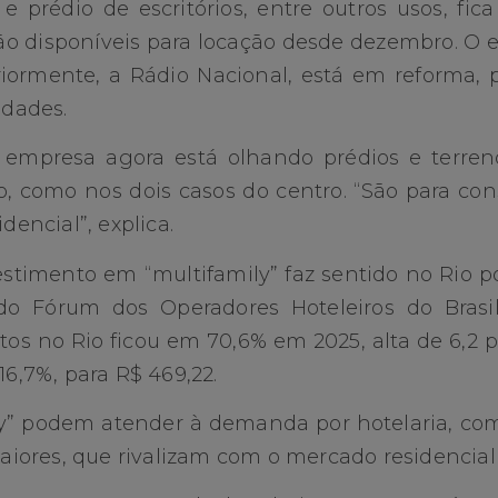
 e prédio de escritórios, entre outros usos, fic
ão disponíveis para locação desde dezembro. O ed
eriormente, a Rádio Nacional, está em reforma, 
idades.
 empresa agora está olhando prédios e terre
, como nos dois casos do centro. “São para con
dencial”, explica.
stimento em “multifamily” faz sentido no Rio po
 do Fórum dos Operadores Hoteleiros do Bras
os no Rio ficou em 70,6% em 2025, alta de 6,2
16,7%, para R$ 469,22.
ly” podem atender à demanda por hotelaria, com
ores, que rivalizam com o mercado residencial t