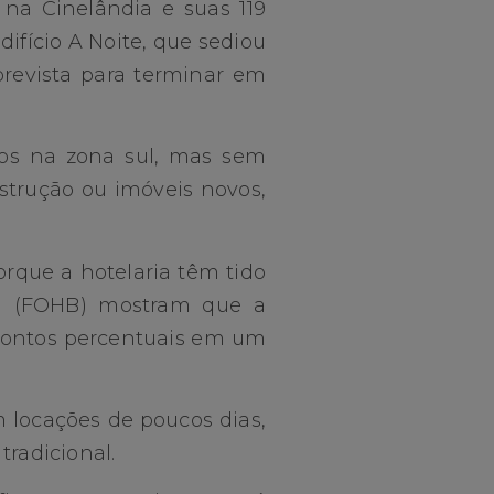
a na Cinelândia e suas 119
ifício A Noite, que sediou
prevista para terminar em
nos na zona sul, mas sem
strução ou imóveis novos,
rque a hotelaria têm tido
il (FOHB) mostram que a
 pontos percentuais em um
 locações de poucos dias,
radicional.