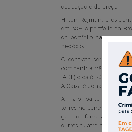
ocupação e de preço.
Hilton Rejman, president
em 30% o portfólio da Br
do portfólio da empresa
negócio.
O contrato seria de R$ 
companhia não confirme o
(ABL) e está 73% ocupado
A Caixa é dona dos 22% re
A maior parte dos espaço
torres no centro da cida
ganhou fama ao figurar 
outros quatro prédios na 