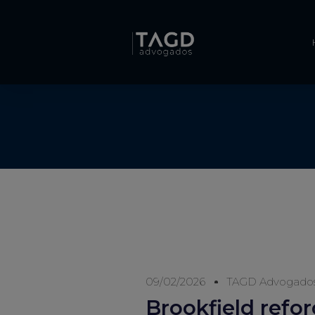
09/02/2026
TAGD Advogado
Brookfield refor