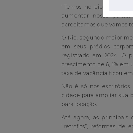
“Temos no pipeline algum
aumentar nosso portfól
acreditamos que vamos te
O Rio, segundo maior mer
em seus prédios corpor
registrado em 2024. O p
crescimento de 6,4% em 
taxa de vacância ficou em
Não é só nos escritório
cidade para ampliar sua b
para locação.
Até agora, as principais
“retrofits”, reformas de 