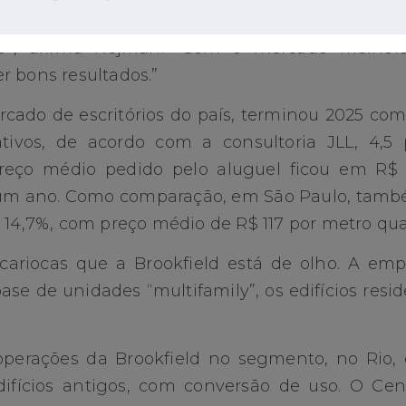
as locações importantes para fechar lá [Vent
io”, afirma Rejman. “Com o mercado melhor
r bons resultados.”
cado de escritórios do país, terminou 2025 co
ativos, de acordo com a consultoria JLL, 4,
reço médio pedido pelo aluguel ficou em R$ 
um ano. Como comparação, em São Paulo, també
 14,7%, com preço médio de R$ 117 por metro qu
s cariocas que a Brookfield está de olho. A e
ase de unidades “multifamily”, os edifícios resi
 operações da Brookfield no segmento, no Rio, 
edifícios antigos, com conversão de uso. O Cen