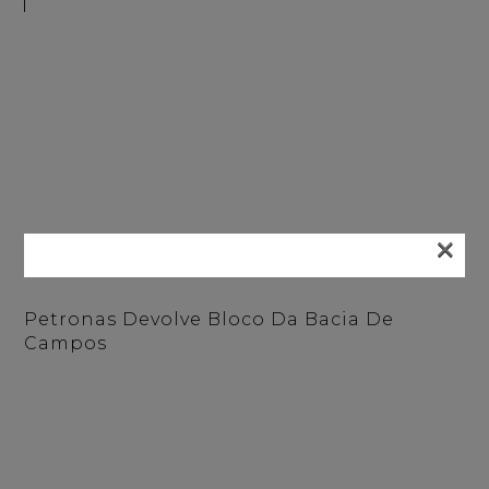
×
Petronas Devolve Bloco Da Bacia De
Campos