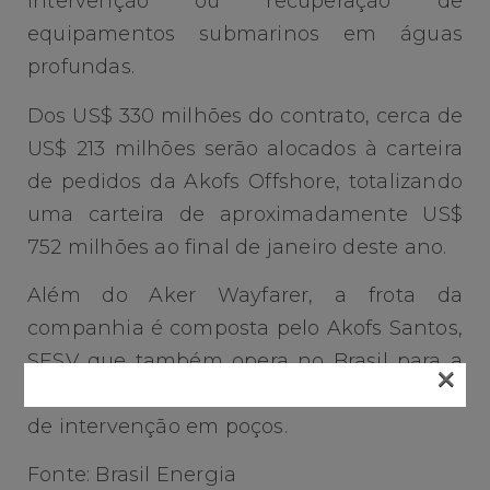
intervenção ou recuperação de
equipamentos submarinos em águas
profundas.
Dos US$ 330 milhões do contrato, cerca de
US$ 213 milhões serão alocados à carteira
de pedidos da Akofs Offshore, totalizando
uma carteira de aproximadamente US$
752 milhões ao final de janeiro deste ano.
Além do Aker Wayfarer, a frota da
companhia é composta pelo Akofs Santos,
SESV que também opera no Brasil para a
×
Petrobras, e pelo Akofs Seafarer, unidade
de intervenção em poços.
Fonte: Brasil Energia