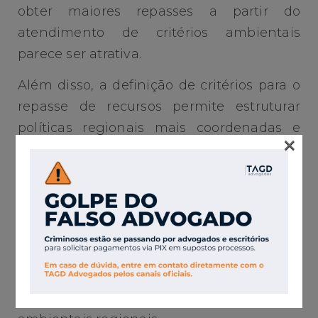
obter maiores repasses a partir do
atendimento de critérios ambientais
parece ser atrativa.
Além disso, a definição de critérios para o
repasse de recursos permite estruturar
políticas regionais mais coordenadas e
×
coerentes, reduzindo a sobreposição de
esforços ou as lacunas decorrentes do
“jogo de empurra” que marca as políticas
ambientais brasileiras. Para tal, é preciso
que os critérios de repasse dos recursos
sejam bem desenhados, de modo a
otimizar a coordenação, a competição
positiva e o desempenho das políticas