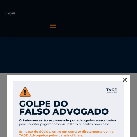
×
13/05/2026
TAGD Advogados
TikTok avança no
turismo com