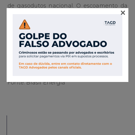
de gasodutos nacional. O escoamento da
×
produção e a injeção de fluidos serão
viabilizados por meio da instalação de
dutos de produção e injeção, umbilicais de
controle e potência, além de
equipamentos submarinos associados,
sem a implantação de nova unidade
estacionária de produção.
Fonte: Brasil Energia