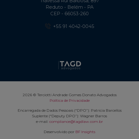
Travessa Rui Barbosa, 897
Reduto - Belém - PA
CEP - 66053-260
+55 91 4042-0045
2026 © Terciotti Andrade Gomes Donato Advogados
Política de Privacidade
Encarregada de Dados Pessoais (“DPO”): Patricia Barcellos
Suplente (“Deputy DPO”): Wagner Barros
e-mail:
compliance@tagdlaw.com.br
Desenvolvido por
BF Insights