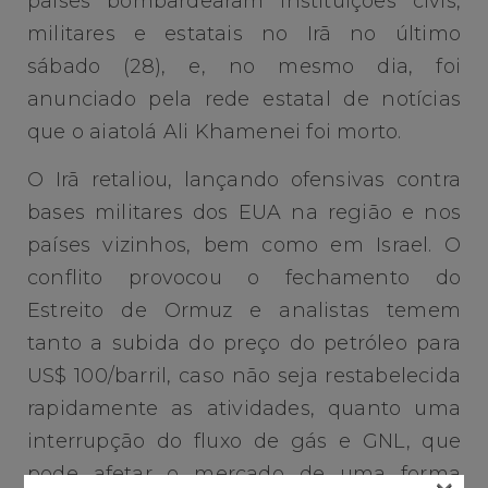
países bombardearam instituições civis,
militares e estatais no Irã no último
sábado (28), e, no mesmo dia, foi
anunciado pela rede estatal de notícias
que o aiatolá Ali Khamenei foi morto.
O Irã retaliou, lançando ofensivas contra
bases militares dos EUA na região e nos
países vizinhos, bem como em Israel. O
conflito provocou o fechamento do
Estreito de Ormuz e analistas temem
tanto a subida do preço do petróleo para
US$ 100/barril, caso não seja restabelecida
rapidamente as atividades, quanto uma
interrupção do fluxo de gás e GNL, que
pode afetar o mercado de uma forma