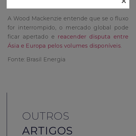
×
substancial.
A Wood Mackenzie entende que se o fluxo
for interrompido, o mercado global pode
ficar apertado e
reacender disputa entre
Ásia e Europa pelos volumes disponíveis
.
Fonte: Brasil Energia
OUTROS
ARTIGOS