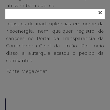
utilizam bem público.
×
A agência também não encontrou
registros de inadimplências em nome da
Neoenergia, nem qualquer registro de
sanções no Portal da Transparência da
Controladoria-Geral da União. Por meio
disso, a autarquia acatou o pedido da
companhia.
Fonte: MegaWhat