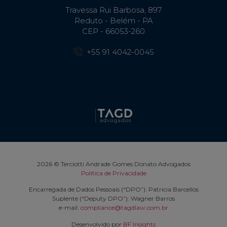
Travessa Rui Barbosa, 897
Reduto - Belém - PA
CEP - 66053-260
+55 91 4042-0045
2026 © Terciotti Andrade Gomes Donato Advogados
Política de Privacidade
Encarregada de Dados Pessoais (“DPO”): Patricia Barcellos
Suplente (“Deputy DPO”): Wagner Barros
e-mail:
compliance@tagdlaw.com.br
Desenvolvido por
BF Insights