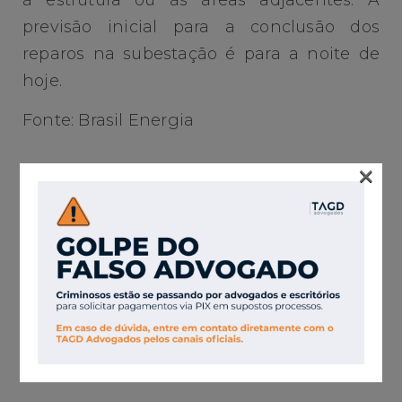
à estrutura ou às áreas adjacentes. A
previsão inicial para a conclusão dos
reparos na subestação é para a noite de
hoje.
Fonte: Brasil Energia
×
OUTROS
ARTIGOS