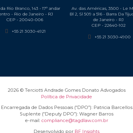
da Rio Branco, 143 - 17º andar
Av. das Américas, 3500 - Le 
entro - Rio de Janeiro - RJ
Bl 2, Sl 509 a 516 - Barra Da Tiju
CEP - 20040-006
de Janeiro - RJ
CEP - 22640-102​
+55 21 3030-4921
+55 21 3030-4900
2026 © Terciotti Andrade Gomes Donato Advogados
Política de Privacidade
Encarregada de Dados Pessoais (“DPO”): Patricia Barcellos
Suplente (“Deputy DPO”): Wagner Barros
e-mail:
compliance@tagdlaw.com.br
Desenvolvido por
BF Insights