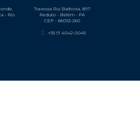
Monde,
Travessa Rui Barbosa, 897
ca - Rio
Reduto - Belém - PA
CEP - 66053-260
+55 91 4042-0045