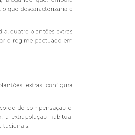
sa, alegando que, embora
 o que descaracterizaria o
ia, quatro plantões extras
idar o regime pactuado em
lantões extras configura
 acordo de compensação e,
, a extrapolação habitual
itucionais.