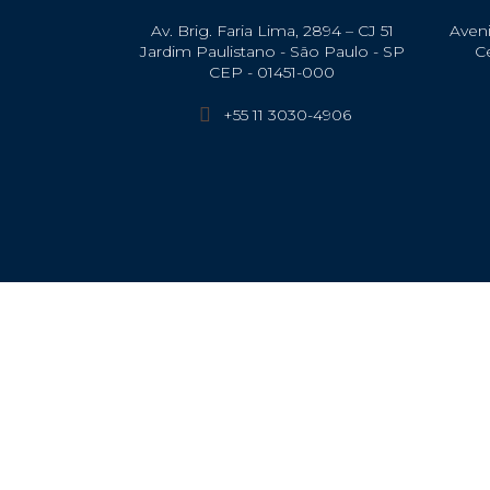
Av. Brig. Faria Lima, 2894 – CJ 51
Aveni
Jardim Paulistano - São Paulo - SP
C
CEP - 01451-000
+55 11 3030-4906