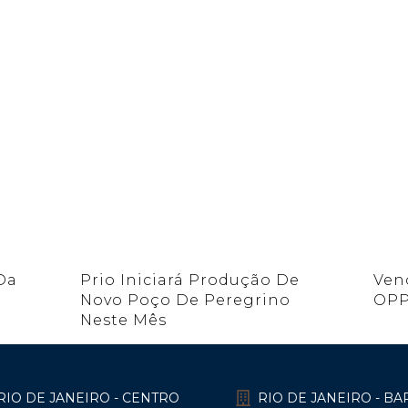
Da
Prio Iniciará Produção De
Ven
Novo Poço De Peregrino
OPP
Neste Mês
RIO DE JANEIRO - CENTRO
RIO DE JANEIRO - B