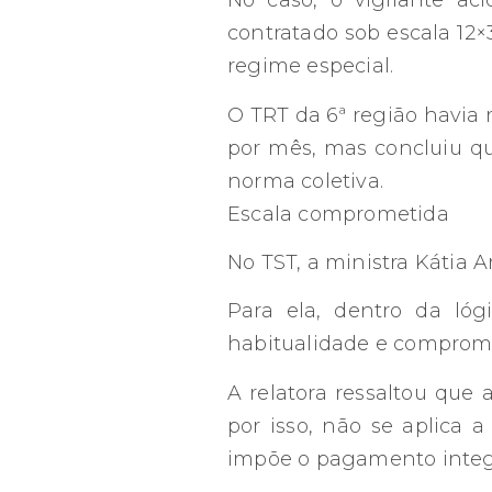
No caso, o vigilante ac
contratado sob escala 12×
regime especial.
O TRT da 6ª região havia 
por mês, mas concluiu qu
norma coletiva.
Escala comprometida
No TST, a ministra Kátia 
Para ela, dentro da lóg
habitualidade e comprome
A relatora ressaltou que
por isso, não se aplica 
impõe o pagamento integra