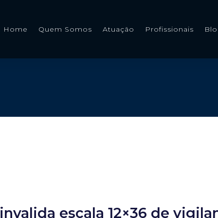
Home
Quem Somos
Atuação
Profissionais
Bl
invalida escala 12×36 de vigila