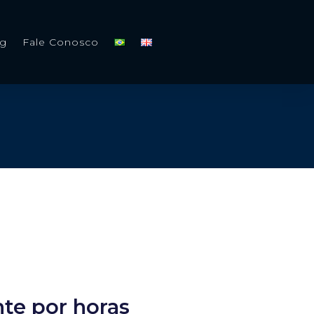
og
Fale Conosco
nte por horas