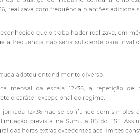
ionou a Justiça do Trabalho contra a empre
36, realizava com frequência plantões adicionais,
reconhecido que o trabalhador realizava, em méd
e a frequência não seria suficiente para inval
Arruda adotou entendimento diverso.
ica mensal da escala 12×36, a repetição de p
te o caráter excepcional do regime.
 a jornada 12×36 não se confunde com simples
a limitação prevista na Súmula 85 do TST. Assim
l das horas extras excedentes aos limites const