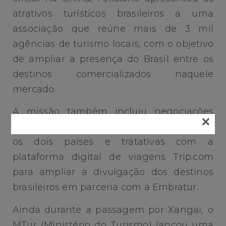
atrativos turísticos brasileiros a uma
associação que reúne mais de 3 mil
agências de turismo locais, com o objetivo
de ampliar a presença do Brasil entre os
destinos comercializados naquele
mercado.
A missão também incluiu negociações
×
para a criação de novas rotas aéreas entre
os dois países e tratativas com a
plataforma digital de viagens Trip.com
para ampliar a divulgação dos destinos
brasileiros em parceria com a Embratur.
Ainda durante a passagem por Xangai, o
MTur (Ministério do Turismo) lançou uma