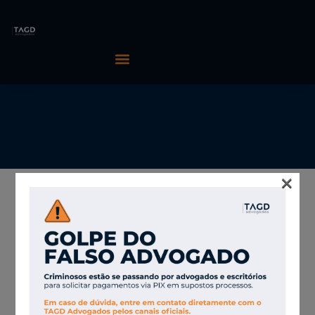
×
09/06/2026
TAGD Advogados
Juíza nega
participação da