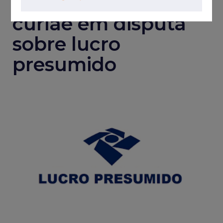
AASP como amicus
curiae em disputa
sobre lucro
presumido