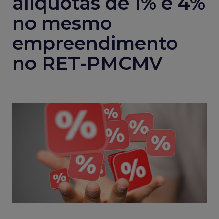
alíquotas de 1% e 4%
no mesmo
empreendimento
no RET-PMCMV