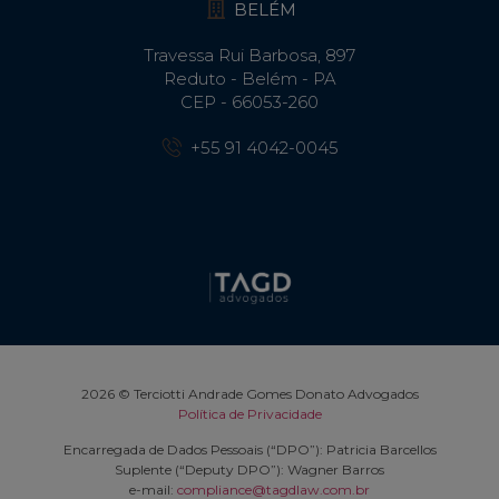
BELÉM
Travessa Rui Barbosa, 897
Reduto - Belém - PA
CEP - 66053-260
+55 91 4042-0045
2026 © Terciotti Andrade Gomes Donato Advogados
Política de Privacidade
Encarregada de Dados Pessoais (“DPO”): Patricia Barcellos
Suplente (“Deputy DPO”): Wagner Barros
e-mail:
compliance@tagdlaw.com.br