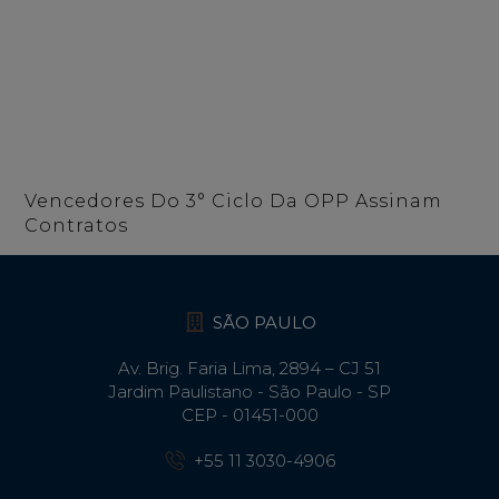
Vencedores Do 3° Ciclo Da OPP Assinam
Contratos
SÃO PAULO
Av. Brig. Faria Lima, 2894 – CJ 51
Jardim Paulistano - São Paulo - SP
CEP - 01451-000
+55 11 3030-4906