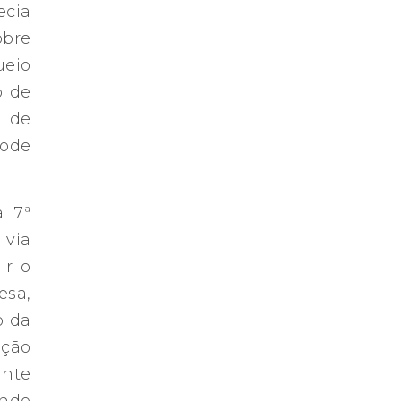
ecia
obre
ueio
o de
o de
pode
a 7ª
 via
ir o
esa,
o da
ição
inte
endo