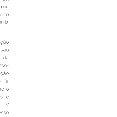
trou
eito
aria
nção
ssão
o da
sso-
ação
e “a
me o
es e
 LIV
esso