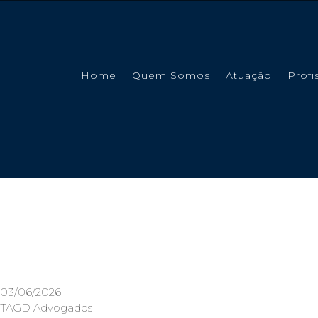
Skip
to
content
Home
Quem Somos
Atuação
Profi
03/06/2026
TAGD Advogados