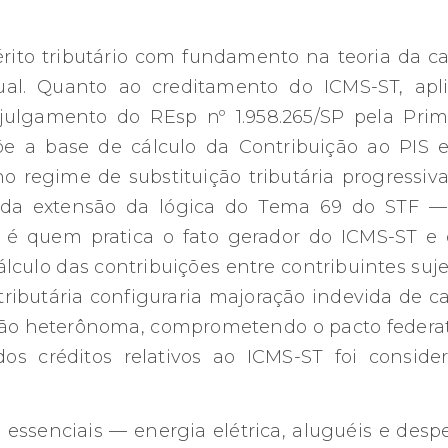
érito tributário com fundamento na teoria da c
al. Quanto ao creditamento do ICMS-ST, apl
julgamento do REsp nº 1.958.265/SP pela Prim
e a base de cálculo da Contribuição ao PIS 
o regime de substituição tributária progressiva
ir da extensão da lógica do Tema 69 do STF 
o é quem pratica o fato gerador do ICMS-ST e
culo das contribuições entre contribuintes suje
tributária configuraria majoração indevida de c
nção heterônoma, comprometendo o pacto federat
os créditos relativos ao ICMS-ST foi conside
essenciais — energia elétrica, aluguéis e desp