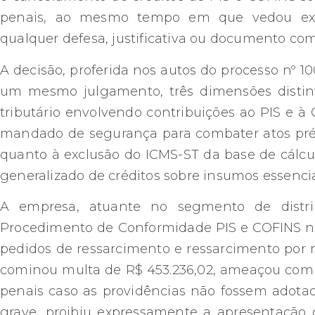
penais, ao mesmo tempo em que vedou exp
qualquer defesa, justificativa ou documento com
A decisão, proferida nos autos do processo nº 100
um mesmo julgamento, três dimensões distin
tributário envolvendo contribuições ao PIS e 
mandado de segurança para combater atos pré-fi
quanto à exclusão do ICMS-ST da base de cálcul
generalizado de créditos sobre insumos essenci
A empresa, atuante no segmento de distrib
Procedimento de Conformidade PIS e COFINS na
pedidos de ressarcimento e ressarcimento po
cominou multa de R$ 453.236,02, ameaçou com 
penais caso as providências não fossem adota
grave, proibiu expressamente a apresentação d