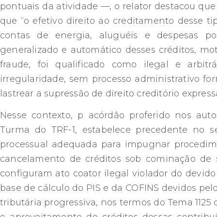
pontuais da atividade —, o relator destacou que
que “o efetivo direito ao creditamento desse t
contas de energia, aluguéis e despesas p
generalizado e automático desses créditos, mo
fraude, foi qualificado como ilegal e arbi
irregularidade, sem processo administrativo fo
lastrear a supressão de direito creditório expres
Nesse contexto, p acórdão proferido nos autos
Turma do TRF-1, estabelece precedente no 
processual adequada para impugnar procedimen
cancelamento de créditos sob cominação de sa
configuram ato coator ilegal violador do devido
base de cálculo do PIS e da COFINS devidos pelo
tributária progressiva, nos termos do Tema 1125 d
o aproveitamento de créditos dessas contribu