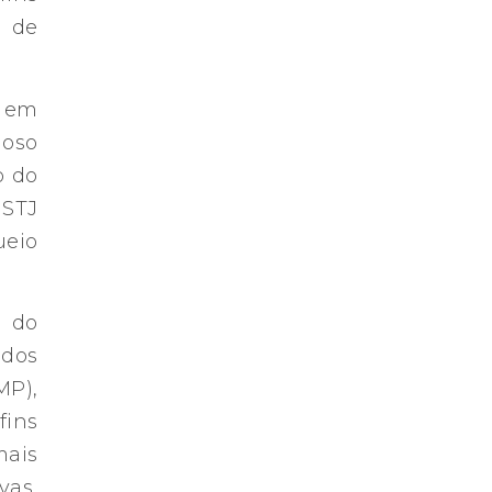
o de
, em
ioso
o do
 STJ
ueio
o do
 dos
MP),
fins
mais
vas,