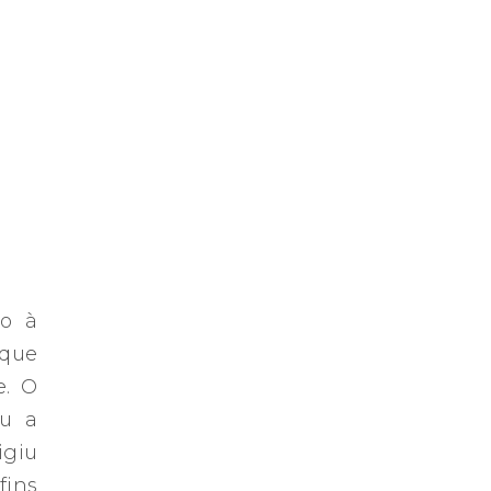
to à
 que
e. O
eu a
igiu
fins