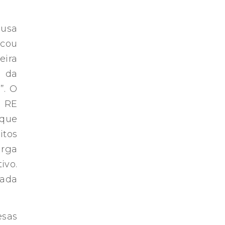
ausa
icou
eira
e da
”. O
— RE
 que
itos
arga
ivo.
rada
esas