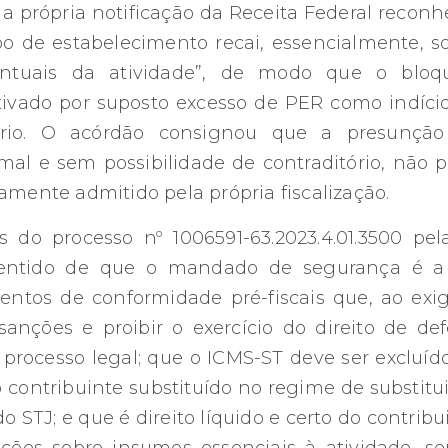
 a própria notificação da Receita Federal reconh
ipo de estabelecimento recai, essencialmente, s
ontuais da atividade”, de modo que o bloq
tivado por suposto excesso de PER como indíci
trário. O acórdão consignou que a presunçã
rmal e sem possibilidade de contraditório, não 
samente admitido pela própria fiscalização.
 do processo nº 1006591-63.2023.4.01.3500 pel
sentido de que o mandado de segurança é a
tos de conformidade pré-fiscais que, ao exig
nções e proibir o exercício do direito de def
 processo legal; que o ICMS-ST deve ser excluíd
 contribuinte substituído no regime de substitu
o STJ; e que é direito líquido e certo do contribu
ições sobre insumos essenciais à atividade, s