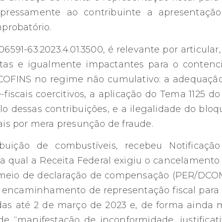
ressamente ao contribuinte a apresentaçã
probatório.
6591-63.2023.4.01.3500, é relevante por articular
tas e igualmente impactantes para o contenc
à COFINS no regime não cumulativo: a adequaçã
scais coercitivos, a aplicação do Tema 1125 do
o dessas contribuições, e a ilegalidade do bloq
ais por mera presunção de fraude.
uição de combustíveis, recebeu Notificaçã
 qual a Receita Federal exigiu o cancelamento
r meio de declaração de compensação (PER/DCO
encaminhamento de representação fiscal para 
das até 2 de março de 2023 e, de forma ainda 
e “manifestação de inconformidade, justificati