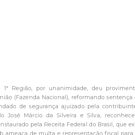
a 1ª Região, por unanimidade, deu provimen
 União (Fazenda Nacional), reformando sentença
ndado de segurança ajuizado pela contribuint
do José Márcio da Silveira e Silva, reconhec
staurado pela Receita Federal do Brasil, que ex
b ameaça de multa e representação fiscal para 