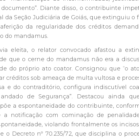
documento”. Diante disso, o contribuinte impe
da Seção Judiciária de Goiás, que extinguiu o f
aferição da regularidade dos créditos demand
ito do mandamus.
a eleita, o relator convocado afastou a exti
de que o cerne do mandamus não era a discu
de do próprio ato coator. Consignou que “o at
ar créditos sob ameaça de multa vultosa e proce
sa e do contraditório, configura indiscutível co
 Mandado de Segurança”. Destacou ainda qu
supõe a espontaneidade do contribuinte, confor
que a notificação com cominação de penalidad
pontaneidade, violando frontalmente os incisos
 e o Decreto nº 70.235/72, que disciplina o proc