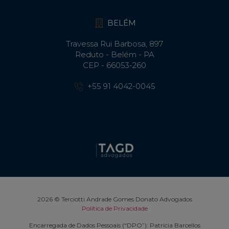
BELÉM
Travessa Rui Barbosa, 897
Reduto - Belém - PA
CEP - 66053-260
+55 91 4042-0045
2026 © Terciotti Andrade Gomes Donato Advogados
Política de Privacidade
Encarregada de Dados Pessoais (“DPO”): Patricia Barcellos