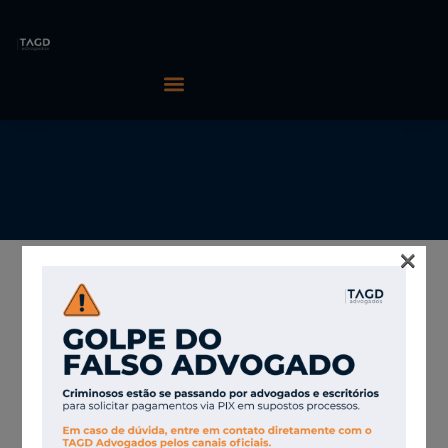
×
03/06/2026
TAGD Advogados
Corte de R$ 34
milhões ameaça