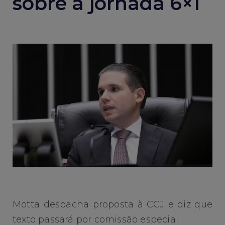
sobre a jornada 6×1
Motta despacha proposta à CCJ e diz que
texto passará por comissão especial