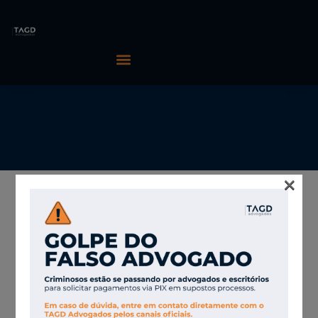
×
09/06/2026
TAGD Advogados
Câmara aprova
parcelamento