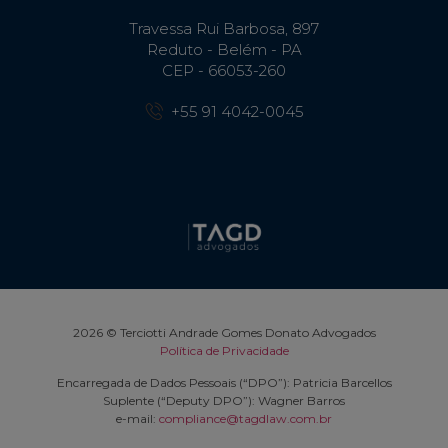
Travessa Rui Barbosa, 897
Reduto - Belém - PA
CEP - 66053-260
+55 91 4042-0045
2026 © Terciotti Andrade Gomes Donato Advogados
Política de Privacidade
Encarregada de Dados Pessoais (“DPO”): Patricia Barcellos
Suplente (“Deputy DPO”): Wagner Barros
e-mail:
compliance@tagdlaw.com.br