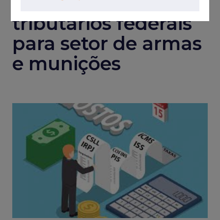
especial de débitos
tributários federais
para setor de armas
e munições