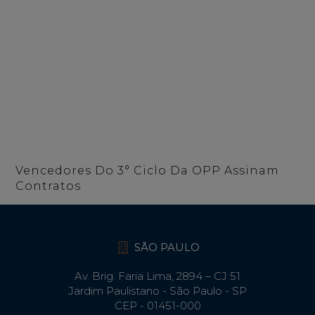
Vencedores Do 3° Ciclo Da OPP Assinam
Contratos
SÃO PAULO
Av. Brig. Faria Lima, 2894 – CJ 51
Jardim Paulistano - São Paulo - SP
CEP - 01451-000