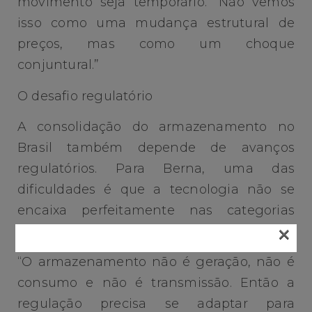
movimento seja temporário. “Não vemos
isso como uma mudança estrutural de
preços, mas como um choque
conjuntural.”
O desafio regulatório
A consolidação do armazenamento no
Brasil também depende de avanços
regulatórios. Para Berna, uma das
dificuldades é que a tecnologia não se
encaixa perfeitamente nas categorias
×
tradicionais do setor elétrico.
“O armazenamento não é geração, não é
consumo e não é transmissão. Então a
regulação precisa se adaptar para