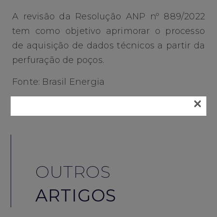
A revisão da Resolução ANP nº 889/2022
tem como objetivo aprimorar o processo
de aquisição de dados técnicos a partir da
perfuração de poços.
Fonte: Brasil Energia
×
OUTROS
ARTIGOS