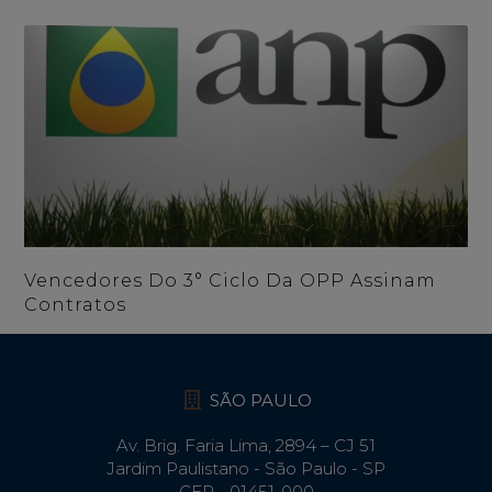
Vencedores Do 3° Ciclo Da OPP Assinam
Contratos
SÃO PAULO
Av. Brig. Faria Lima, 2894 – CJ 51
Jardim Paulistano - São Paulo - SP
CEP - 01451-000