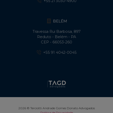
+55 21 3030-4900
BELÉM
Travessa Rui Barbosa, 897
Reduto - Belém - PA
CEP - 66053-260
+55 91 4042-0045
2026 © Terciotti Andrade Gomes Donato Advogados
Política de Privacidade