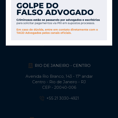
SÃO PAULO
Av. Brig. Faria Lima, 2894 – CJ 51
Jardim Paulistano - São Paulo - SP
CEP - 01451-000
+55 11 3030-4906
RIO DE JANEIRO - CENTRO
Avenida Rio Branco, 143 - 17º andar
Centro - Rio de Janeiro - RJ
CEP - 20040-006
+55 21 3030-4921