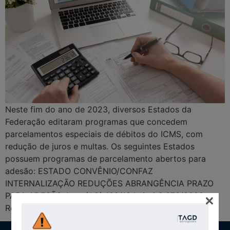
Neste fim do ano de 2023, diversos Estados da
Federação editaram programas que concedem
parcelamentos especiais de débitos do ICMS, com
redução de juros e multas. Os seguintes Estados
possuem programas de parcelamento abertos para
adesão: ESTADO CONVÊNIO/CONFAZ
INTERNALIZAÇÃO REDUÇÕES ABRANGÊNCIA PRAZO
×
PARA ADESÃO Acre (AC) 139/18 Lei n° 3.673/2020
Redução de juros e multa […]