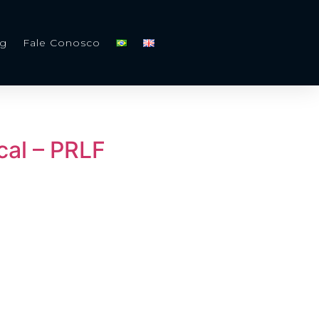
og
Fale Conosco
cal – PRLF