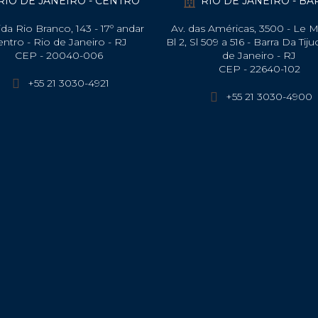
RIO DE JANEIRO - CENTRO
RIO DE JANEIRO - B
da Rio Branco, 143 - 17º andar
Av. das Américas, 3500 - Le 
entro - Rio de Janeiro - RJ
Bl 2, Sl 509 a 516 - Barra Da Tiju
CEP - 20040-006
de Janeiro - RJ
CEP - 22640-102​
+55 21 3030-4921
+55 21 3030-4900