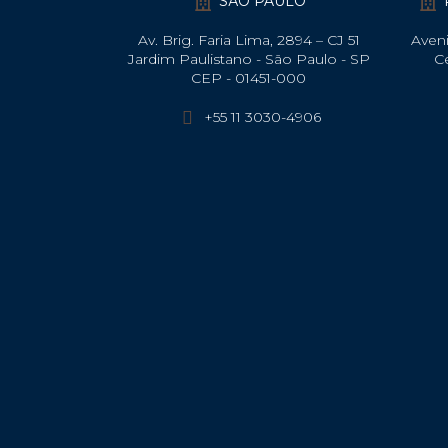
SÃO PAULO
Av. Brig. Faria Lima, 2894 – CJ 51
Aveni
Jardim Paulistano - São Paulo - SP
C
CEP - 01451-000
+55 11 3030-4906