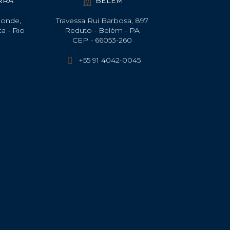
ARRA
BELÉM
Monde,
Travessa Rui Barbosa, 897
ca - Rio
Reduto - Belém - PA
CEP - 66053-260
+55 91 4042-0045