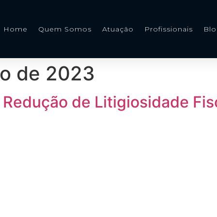
Home
Quem Somos
Atuação
Profissionais
Bl
ro de 2023
 Redução de Litigiosidade Fis