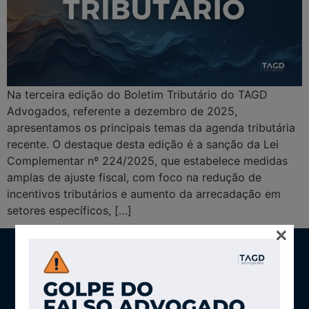
Na terceira edição do Boletim Tributário do TAGD
Advogados, referente a dezembro de 2025,
apresentamos os principais temas da agenda tributária
recente. O destaque desta edição é a sanção da Lei
Complementar nº 224/2025, que estabelece medidas
amplas de ajuste fiscal, com foco na redução de
incentivos tributários e aumento da arrecadação em
setores específicos, […]
×
SÃO PAULO
Av. Brig. Faria Lima, 2894 – CJ 51