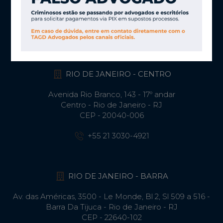
Jardim Paulistano - São Paulo - SP
CEP - 01451-000
+55 11 3030-4906
RIO DE JANEIRO - CENTRO
Avenida Rio Branco, 143 - 17º andar
Centro - Rio de Janeiro - RJ
CEP - 20040-006
+55 21 3030-4921
RIO DE JANEIRO - BARRA
Av. das Américas, 3500 - Le Monde, Bl 2, Sl 509 a 516 -
Barra Da Tijuca - Rio de Janeiro - RJ
CEP - 22640-102​