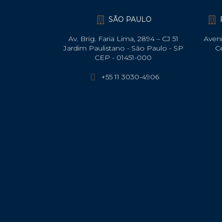
SÃO PAULO
Av. Brig. Faria Lima, 2894 – CJ 51
Aveni
Jardim Paulistano - São Paulo - SP
C
CEP - 01451-000
+55 11 3030-4906