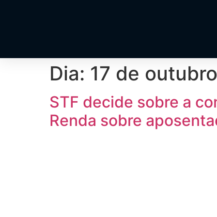
Dia:
17 de outubr
STF decide sobre a co
Renda sobre aposentado