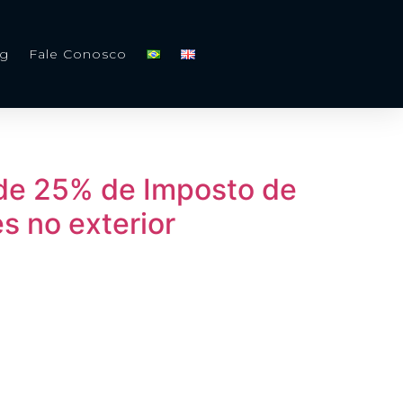
og
Fale Conosco
 de 25% de Imposto de
s no exterior