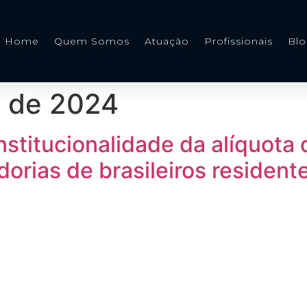
Home
Quem Somos
Atuação
Profissionais
Bl
o de 2024
nstitucionalidade da alíquota
rias de brasileiros residente