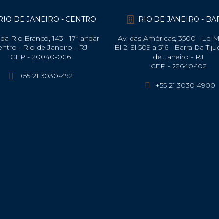
RIO DE JANEIRO - CENTRO
RIO DE JANEIRO - B
da Rio Branco, 143 - 17º andar
Av. das Américas, 3500 - Le 
entro - Rio de Janeiro - RJ
Bl 2, Sl 509 a 516 - Barra Da Tiju
CEP - 20040-006
de Janeiro - RJ
CEP - 22640-102​
+55 21 3030-4921
+55 21 3030-4900